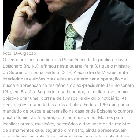
Foto: Divulgação
O senador e pré-candidato à Presidência da República, Flávio
Bolsonaro (PL-RJ), afirmou nesta quarta-feira (8) que o ministro
do Supremo Tribunal Federal (STF) Alexandre de Moraes tenta
interferir nas eleições brasileiras ao determinar a operação de
busca e apreensão na residência do ex-presidente Jair Bolsonaro
(PL), em Brasília. Segundo o parlamentar, a medida teve como
objetivo criar uma “cortina de fumaça” e dividir o noticiário. As
declarações foram dadas após a Polícia Federal (PF) cumprir um
mandado de busca e apreensão na casa onde Bolsonaro cumpre
prisão domiciliar. A operação foi autorizada por Moraes para
localizar armas, munições, acessórios e documentos de registro
de armamentos que, segundo o ministro, ainda apresentavam
divergências em relação às informações prestadas pela defesa