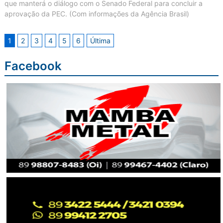
que manterá o diálogo com o Senado Federal para concluir a
aprovação da PEC. (Com informações da Agência Brasil)
1
2
3
4
5
6
Última
Facebook