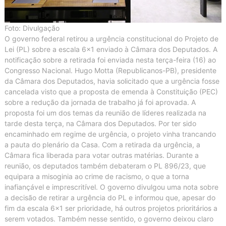
Foto: Divulgação
O governo federal retirou a urgência constitucional do Projeto de
Lei (PL) sobre a escala 6×1 enviado à Câmara dos Deputados. A
notificação sobre a retirada foi enviada nesta terça-feira (16) ao
Congresso Nacional. Hugo Motta (Republicanos-PB), presidente
da Câmara dos Deputados, havia solicitado que a urgência fosse
cancelada visto que a proposta de emenda à Constituição (PEC)
sobre a redução da jornada de trabalho já foi aprovada. A
proposta foi um dos temas da reunião de líderes realizada na
tarde desta terça, na Câmara dos Deputados. Por ter sido
encaminhado em regime de urgência, o projeto vinha trancando
a pauta do plenário da Casa. Com a retirada da urgência, a
Câmara fica liberada para votar outras matérias. Durante a
reunião, os deputados também debateram o PL 896/23, que
equipara a misoginia ao crime de racismo, o que a torna
inafiançável e imprescritível. O governo divulgou uma nota sobre
a decisão de retirar a urgência do PL e informou que, apesar do
fim da escala 6×1 ser prioridade, há outros projetos prioritários a
serem votados. Também nesse sentido, o governo deixou claro