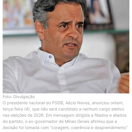
Foto: Divulgação
O presidente nacional do PSDB, Aécio Neves, anunciou ontem,
terça-feira (4), que não será candidato a nenhum cargo eletivo
nas eleições de 2026. Em mensagem dirigida a filiados e aliados
do partido, o ex-governador de Minas Gerais afirmou que a
decisão foi tomada com “coragem, coerência e desprendimento”