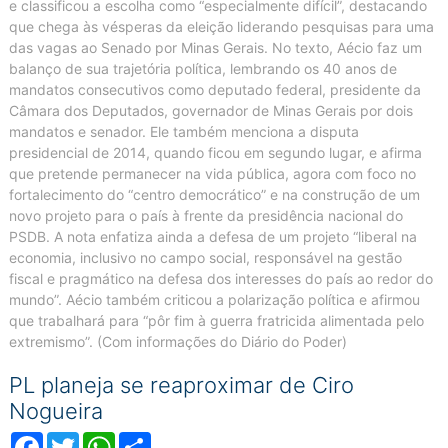
e classificou a escolha como “especialmente difícil”, destacando
que chega às vésperas da eleição liderando pesquisas para uma
das vagas ao Senado por Minas Gerais. No texto, Aécio faz um
balanço de sua trajetória política, lembrando os 40 anos de
mandatos consecutivos como deputado federal, presidente da
Câmara dos Deputados, governador de Minas Gerais por dois
mandatos e senador. Ele também menciona a disputa
presidencial de 2014, quando ficou em segundo lugar, e afirma
que pretende permanecer na vida pública, agora com foco no
fortalecimento do “centro democrático” e na construção de um
novo projeto para o país à frente da presidência nacional do
PSDB. A nota enfatiza ainda a defesa de um projeto “liberal na
economia, inclusivo no campo social, responsável na gestão
fiscal e pragmático na defesa dos interesses do país ao redor do
mundo”. Aécio também criticou a polarização política e afirmou
que trabalhará para “pôr fim à guerra fratricida alimentada pelo
extremismo”. (Com informações do Diário do Poder)
PL planeja se reaproximar de Ciro
Nogueira
Facebook
Twitter
WhatsApp
Compartilhar