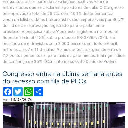
Enquanto a maior parte das avaliações positivas vêm de
entrevistados que se declaram apoiadores de Lula. O Congresso
tem aprovação total de 26,2%, com 46,1% deste percentual
vindo de lulistas. Já os bolsonaristas são responsáveis por 80,7%
do índice de reprovação registrado para o parlamento
brasileiro. A pesquisa Futura/Apex está registrada no Tribunal
Superior Eleitoral (TSE) sob o protocolo BR-07294/2026. E é
resultado de entrevistas com 2.000 pessoas em todo o Brasil,
entre os dias 7 e 11 de julho. A amostra tem margem de erro de
2,2 pontos percentuais, para mais ou para menos. E atinge índice
de confiança de 95%. (Com informações do Diário do Poder)
Congresso entra na última semana antes
do recesso com fila de PECs
Facebook
Twitter
WhatsApp
Compartilhar
Em: 13/07/2026