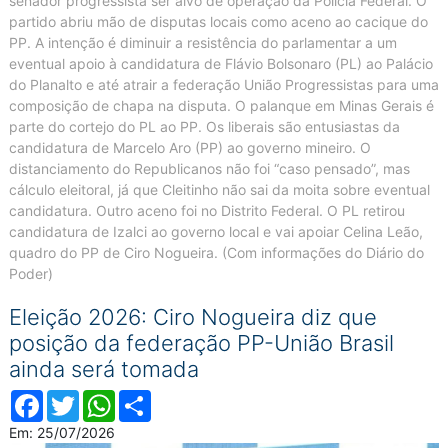
senador progressista ser alvo de operação da Polícia Federal. O
partido abriu mão de disputas locais como aceno ao cacique do
PP. A intenção é diminuir a resistência do parlamentar a um
eventual apoio à candidatura de Flávio Bolsonaro (PL) ao Palácio
do Planalto e até atrair a federação União Progressistas para uma
composição de chapa na disputa. O palanque em Minas Gerais é
parte do cortejo do PL ao PP. Os liberais são entusiastas da
candidatura de Marcelo Aro (PP) ao governo mineiro. O
distanciamento do Republicanos não foi “caso pensado”, mas
cálculo eleitoral, já que Cleitinho não sai da moita sobre eventual
candidatura. Outro aceno foi no Distrito Federal. O PL retirou
candidatura de Izalci ao governo local e vai apoiar Celina Leão,
quadro do PP de Ciro Nogueira. (Com informações do Diário do
Poder)
Eleição 2026: Ciro Nogueira diz que
posição da federação PP-União Brasil
ainda será tomada
Facebook
Twitter
WhatsApp
Compartilhar
Em: 25/07/2026