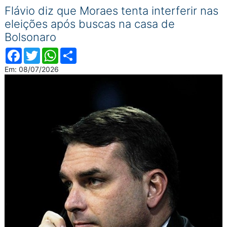
Flávio diz que Moraes tenta interferir nas
eleições após buscas na casa de
Bolsonaro
Facebook
Twitter
WhatsApp
Compartilhar
Em: 08/07/2026