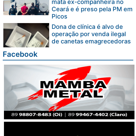
mata ex-companheira no
Ceará e é preso pela PM em
Picos
Dona de clínica é alvo de
operação por venda ilegal
de canetas emagrecedoras
Facebook